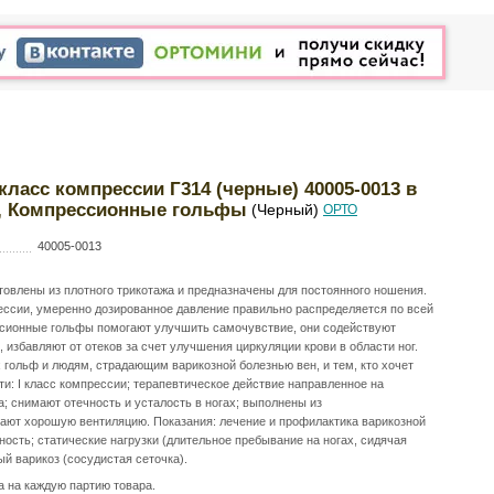
ласс компрессии Г314 (черные) 40005-0013 в
13, Компрессионные гольфы
(Черный)
ОРТО
40005-0013
овлены из плотного трикотажа и предназначены для постоянного ношения.
ссии, умеренно дозированное давление правильно распределяется по всей
ессионные гольфы помогают улучшить самочувствие, они содействуют
 избавляют от отеков за счет улучшения циркуляции крови в области ног.
гольф и людям, страдающим варикозной болезнью вен, и тем, кто хочет
и: I класс компрессии; терапевтическое действие направленное на
; снимают отечность и усталость в ногах; выполнены из
вают хорошую вентиляцию. Показания: лечение и профилактика варикозной
ость; статические нагрузки (длительное пребывание на ногах, сидячая
ый варикоз (сосудистая сеточка).
а на каждую партию товара.