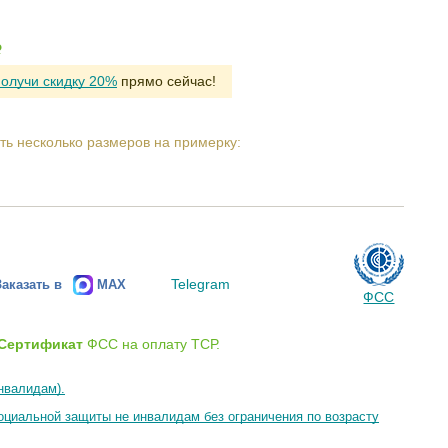
Р
получи скидку 20%
прямо сейчас!
ть несколько размеров на примерку:
Telegram
Заказать в
MAX
ФСС
Сертификат
ФСС на оплату ТСР.
нвалидам).
циальной защиты не инвалидам без ограничения по возрасту