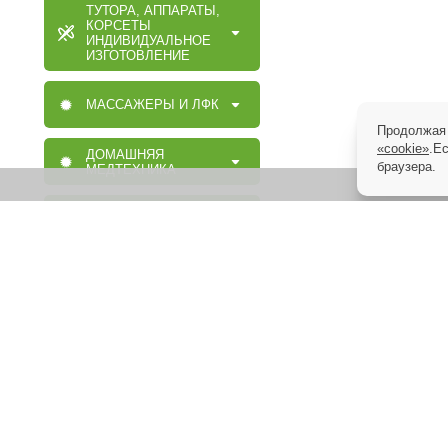
ТУТОРА, АППАРАТЫ,
КОРСЕТЫ
ИНДИВИДУАЛЬНОЕ
ИЗГОТОВЛЕНИЕ
МАССАЖЕРЫ И ЛФК
Продолжая 
«cookie»
.Е
ДОМАШНЯЯ
браузера.
МЕДТЕХНИКА
ОРТОПЕДИЧЕСКИЕ
ИЗДЕЛИЯ
МАССАЖНАЯ,
МЕДИЦИНСКАЯ,
ОРТОПЕДИЧЕСКАЯ
МЕБЕЛЬ