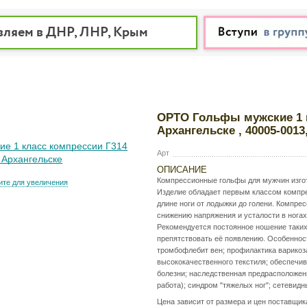
вляем в ДНР, ЛНР, Крым
ОРТО Гольфы мужские 1 к
Архангельске , 40005-00
Арт
ОПИСАНИЕ
Компрессионные гольфы для мужчин изгот
те для увеличения
Изделие обладает первым классом компре
длине ноги от лодыжки до голени. Компр
снижению напряжения и усталости в ногах,
Рекомендуется постоянное ношение таких 
препятствовать её появлению. Особенност
тромбофлебит вен; профилактика варикоза
высококачественного текстиля; обеспечи
болезни; наследственная предрасположенн
работа); синдром "тяжелых ног"; сетевидн
Цена зависит от размера и цен поставщик