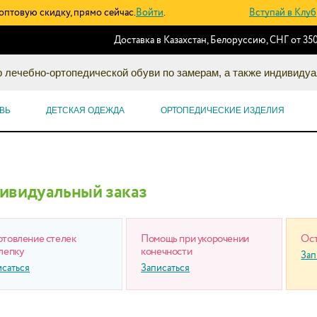
оптовую скидку, прямо сейчас.
Войти
.
Вступай в Клуб
Доставка в Казахстан, Белоруссию, СНГ от 350
 лечебно-ортопедической обуви по замерам, а также индивидуа
ВЬ
ДЕТСКАЯ ОДЕЖДА
ОРТОПЕДИЧЕСКИЕ ИЗДЕЛИЯ
ивидуальный заказ
отовление стелек
Помощь при укорочении
Ост
лепку
конечности
Зап
исаться
Записаться