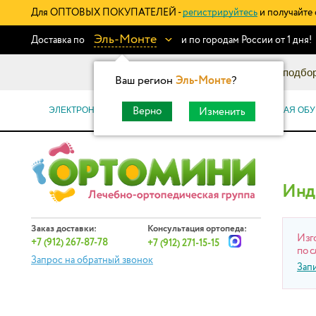
Для ОПТОВЫХ ПОКУПАТЕЛЕЙ -
регистрируйтесь
и получайте 
Эль-Монте
Доставка по
и по городам России от 1 дня!
Информационный каталог: подбор
Ваш регион
Эль-Монте
?
ЭЛЕКТРОННЫЕ СЕРТИФИКАТЫ
ОРТОПЕДИЧЕСКАЯ ОБУ
Верно
Изменить
Инд
Заказ доставки:
Консультация ортопеда:
Изг
+7 (912) 267-87-78
+7 (912) 271-15-15
по с
Запрос на обратный звонок
Зап