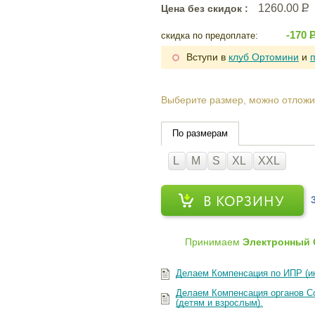
1260.00
Р
Цена без скидок :
-170
скидка по предоплате:
Вступи в
клуб Ортомини
и
Выберите размер, можно отложи
По размерам
L
M
S
XL
XXL
В КОРЗИНУ
Принимаем
Электронный 
Делаем Компенсация по ИПР (и
Делаем Компенсация органов Со
(детям и взрослым).