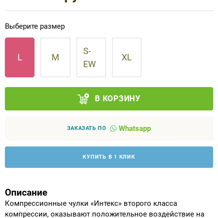
Аппараты на суставы
Выберите размер
Санитарные приспособления для
S-
инвалидов
L
M
XL
EW
Противопролежневые матрасы, подушки
В КОРЗИНУ
ОПОРЫ, ВЕРТИКАЛИЗАТОРЫ, Оборудование
для ЛФК
Whatsapp
ЗАКАЗАТЬ ПО
Одежда ортопедическая (адаптивная) для
инвалидов
КУПИТЬ В 1 КЛИК
Индивидуальное изготовление
Описание
Компрессионные чулки «Интекс» второго класса
компрессии, оказывают положительное воздействие на