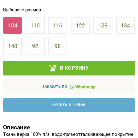
Выберите размер
Аппараты на суставы
104
110
116
122
128
134
Санитарные приспособления для
инвалидов
140
92
98
Противопролежневые матрасы, подушки
ОПОРЫ, ВЕРТИКАЛИЗАТОРЫ, Оборудование
В КОРЗИНУ
для ЛФК
Whatsapp
ЗАКАЗАТЬ ПО
Одежда ортопедическая (адаптивная) для
инвалидов
КУПИТЬ В 1 КЛИК
Индивидуальное изготовление
Описание
Ткань верха 100% п/э, водо-грязеотталкивающее покрытие