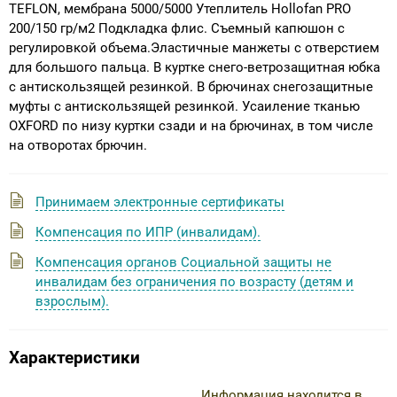
TEFLON, мембрана 5000/5000 Утеплитель Hollofan PRO
200/150 гр/м2 Подкладка флис. Съемный капюшон с
регулировкой объема.Эластичные манжеты с отверстием
для большого пальца. В куртке снего-ветрозащитная юбка
с антискользящей резинкой. В брючинах снегозащитные
муфты с антискользящей резинкой. Усаиление тканью
OXFORD по низу куртки сзади и на брючинах, в том числе
на отворотах брючин.
Принимаем электронные сертификаты
Компенсация по ИПР (инвалидам).
Компенсация органов Социальной защиты не
инвалидам без ограничения по возрасту (детям и
взрослым).
Характеристики
Информация находится в