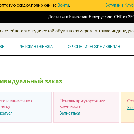
оптовую скидку, прямо сейчас.
Войти
.
Вступай в Клуб
Доставка в Казахстан, Белоруссию, СНГ от 350
 лечебно-ортопедической обуви по замерам, а также индивидуа
ВЬ
ДЕТСКАЯ ОДЕЖДА
ОРТОПЕДИЧЕСКИЕ ИЗДЕЛИЯ
ивидуальный заказ
отовление стелек
Помощь при укорочении
Ост
лепку
конечности
Зап
исаться
Записаться