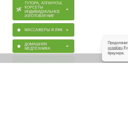
ТУТОРА, АППАРАТЫ,
КОРСЕТЫ
ИНДИВИДУАЛЬНОЕ
ИЗГОТОВЛЕНИЕ
МАССАЖЕРЫ И ЛФК
Продолжая 
ДОМАШНЯЯ
«cookie»
.Е
МЕДТЕХНИКА
браузера.
ОРТОПЕДИЧЕСКИЕ
ИЗДЕЛИЯ
МАССАЖНАЯ,
МЕДИЦИНСКАЯ,
ОРТОПЕДИЧЕСКАЯ
МЕБЕЛЬ