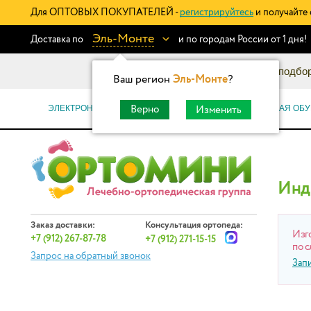
Для ОПТОВЫХ ПОКУПАТЕЛЕЙ -
регистрируйтесь
и получайте 
Эль-Монте
Доставка по
и по городам России от 1 дня!
Информационный каталог: подбор
Ваш регион
Эль-Монте
?
ЭЛЕКТРОННЫЕ СЕРТИФИКАТЫ
ОРТОПЕДИЧЕСКАЯ ОБУ
Верно
Изменить
Инд
Заказ доставки:
Консультация ортопеда:
Изг
+7 (912) 267-87-78
+7 (912) 271-15-15
по с
Запрос на обратный звонок
Зап