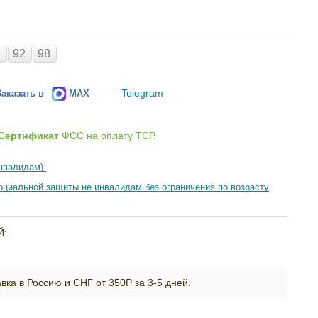
4
92
98
Telegram
Заказать в
MAX
Сертификат
ФСС на оплату ТСР.
нвалидам).
циальной защиты не инвалидам без ограничения по возрасту
Й:
вка в Россию и СНГ от 350Р за 3-5 дней.