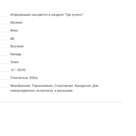
Информация находится в разделе "Где купить"
Молния
Флис
Да
Высокое
Канада
Зима
-0 / -25/30
Утеплитель 300гр.
Мембранная, Горнолыжная, Спортивная, Канадская, Для
новорожденных на выписку и малышам