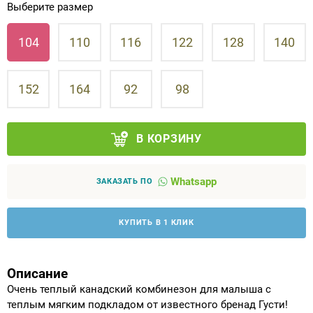
Выберите размер
Аппараты на суставы
104
110
116
122
128
140
Санитарные приспособления для
инвалидов
152
164
92
98
Противопролежневые матрасы, подушки
В КОРЗИНУ
ОПОРЫ, ВЕРТИКАЛИЗАТОРЫ, Оборудование
для ЛФК
Whatsapp
ЗАКАЗАТЬ ПО
Одежда ортопедическая (адаптивная) для
инвалидов
КУПИТЬ В 1 КЛИК
Индивидуальное изготовление
Описание
Очень теплый канадский комбинезон для малыша с
теплым мягким подкладом от известного бренад Густи!