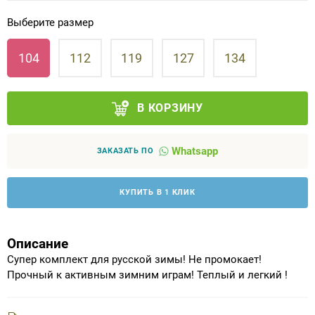
Выберите размер
Аппараты на суставы
104
112
119
127
134
Санитарные приспособления для
инвалидов
В КОРЗИНУ
Противопролежневые матрасы, подушки
Whatsapp
ОПОРЫ, ВЕРТИКАЛИЗАТОРЫ, Оборудование
ЗАКАЗАТЬ ПО
для ЛФК
КУПИТЬ В 1 КЛИК
Одежда ортопедическая (адаптивная) для
инвалидов
Описание
Индивидуальное изготовление
Супер комплект для русской зимы! Не промокает!
Прочный к активным зимним играм! Теплый и легкий !