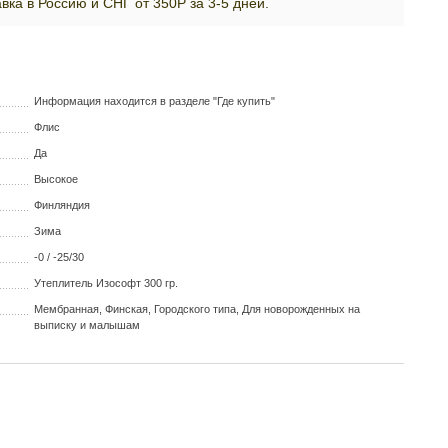
вка в Россию и СНГ от 350Р за 3-5 дней.
Информация находится в разделе "Где купить"
Флис
Да
Высокое
Финляндия
Зима
-0 / -25/30
Утеплитель Изософт 300 гр.
Мембранная, Финская, Городского типа, Для новорожденных на
выписку и малышам