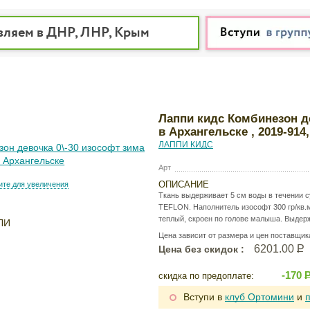
вляем в ДНР, ЛНР, Крым
Лаппи кидс Комбинезон д
в Архангельске , 2019-9
ЛАППИ КИДС
Арт
ОПИСАНИЕ
те для увеличения
Ткань выдерживает 5 см воды в течении с
TEFLON. Наполнитель изософт 300 гр/кв.
теплый, скроен по голове малыша. Выдерж
ЛИ
Цена зависит от размера и цен поставщик
6201.00
Р
Цена без скидок :
-170
скидка по предоплате:
Вступи в
клуб Ортомини
и