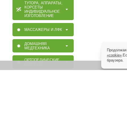
ТУТОРА, АППАРАТЫ,
КОРСЕТЫ
ИНДИВИДУАЛЬНОЕ
ИЗГОТОВЛЕНИЕ
МАССАЖЕРЫ И ЛФК
ДОМАШНЯЯ
МЕДТЕХНИКА
Продолжая 
«cookie»
.Е
ОРТОПЕДИЧЕСКИЕ
браузера.
ИЗДЕЛИЯ
МАССАЖНАЯ,
МЕДИЦИНСКАЯ,
ОРТОПЕДИЧЕСКАЯ
МЕБЕЛЬ