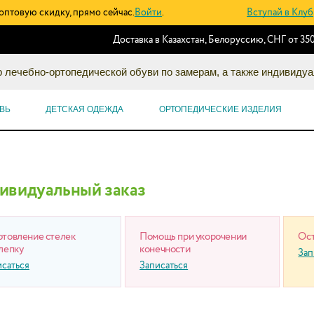
оптовую скидку, прямо сейчас.
Войти
.
Вступай в Клуб
Доставка в Казахстан, Белоруссию, СНГ от 350
 лечебно-ортопедической обуви по замерам, а также индивидуа
ВЬ
ДЕТСКАЯ ОДЕЖДА
ОРТОПЕДИЧЕСКИЕ ИЗДЕЛИЯ
ивидуальный заказ
отовление стелек
Помощь при укорочении
Ост
лепку
конечности
Зап
исаться
Записаться