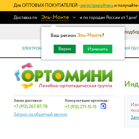
Для ОПТОВЫХ ПОКУПАТЕЛЕЙ -
регистрируйтесь
и получайте 
Эль-Монте
Доставка по
и по городам России от 1 дня!
Информационный каталог: подбор
Ваш регион
Эль-Монте
?
ЭЛЕКТРОННЫЕ СЕРТИФИКАТЫ
ОРТОПЕДИЧЕСКАЯ ОБУ
Верно
Изменить
Инд
Заказ доставки:
Консультация ортопеда:
Изг
+7 (912) 267-87-78
+7 (912) 271-15-15
по с
Запрос на обратный звонок
Зап