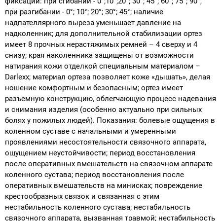
фиксации: при сгибании - 0°;10°;20°; 30°; 45°; 60°; 75°; 90°,
при разгибании - 0°; 10°; 20°; 30°; 45°; наличие
надпателлярного выреза уменьшает давление на
надколенник; для дополнительной стабилизации ортез
имеет 8 прочных нерастяжимых ремней – 4 сверху и 4
снизу; края наколенника защищены от возможности
натирания кожи отделкой специальным материалом –
Darlexx; материал ортеза позволяет коже «дышать», делая
ношение комфортным и безопасным; ортез имеет
разъемную конструкцию, облегчающую процесс надевания
и снимания изделия (особенно актуально при сильных
болях у пожилых людей). Показания: болевые ощущения в
коленном суставе с начальными и умеренными
проявлениями несостоятельности связочного аппарата,
ощущением неустойчивости; период восстановления
после оперативных вмешательств на связочном аппарате
коленного сустава; период восстановления после
оперативных вмешательств на минисках; повреждение
крестообразных связок и связанная с этим
нестабильность коленного сустава; нестабильность
связочного аппарата, вызванная травмой; нестабильность