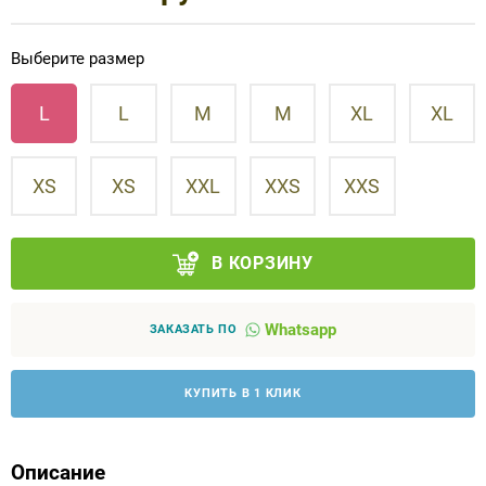
Аппараты на суставы
Выберите размер
Санитарные приспособления для
L
L
M
M
XL
XL
инвалидов
Противопролежневые матрасы, подушки
XS
XS
XXL
XXS
XXS
ОПОРЫ, ВЕРТИКАЛИЗАТОРЫ, Оборудование
для ЛФК
В КОРЗИНУ
Одежда ортопедическая (адаптивная) для
Whatsapp
ЗАКАЗАТЬ ПО
инвалидов
КУПИТЬ В 1 КЛИК
Индивидуальное изготовление
Описание