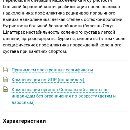
переломов и операций надколенника и бугристости
большой берцовой кости; реабилитация после вывихов
надколенника; профилактика рецидивов привычного
вывиха надколенника; легкая степень остеохондропатии
бугристости большой берцовой кости (болезнь Осгут-
Шлаттера); нестабильность коленного сустава легкой
степени; артрозо-артриты; бурситы; синовиты (в том числе
специфические); профилактика повреждений коленного
сустава при занятиях спортом.
Принимаем электронные сертификаты
Компенсация по ИПР (инвалидам).
Компенсация органов Социальной защиты не
инвалидам без ограничения по возрасту (детям и
взрослым).
Характеристики