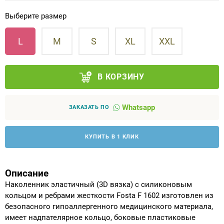
Выберите размер
Аппараты на суставы
L
M
S
XL
XXL
Санитарные приспособления для
инвалидов
В КОРЗИНУ
Противопролежневые матрасы, подушки
Whatsapp
ОПОРЫ, ВЕРТИКАЛИЗАТОРЫ, Оборудование
ЗАКАЗАТЬ ПО
для ЛФК
КУПИТЬ В 1 КЛИК
Одежда ортопедическая (адаптивная) для
инвалидов
Описание
Индивидуальное изготовление
Наколенник эластичный (3D вязка) с силиконовым
кольцом и ребрами жесткости Fosta F 1602 изготовлен из
безопасного гипоаллергенного медицинского материала,
имеет надпателярное кольцо, боковые пластиковые