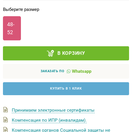
Выберите размер
Аппараты на суставы
48-
Санитарные приспособления для
52
инвалидов
Противопролежневые матрасы, подушки
В КОРЗИНУ
ОПОРЫ, ВЕРТИКАЛИЗАТОРЫ, Оборудование
для ЛФК
Whatsapp
ЗАКАЗАТЬ ПО
Одежда ортопедическая (адаптивная) для
КУПИТЬ В 1 КЛИК
инвалидов
Индивидуальное изготовление
Принимаем электронные сертификаты
Компенсация по ИПР (инвалидам).
Компенсация органов Социальной защиты не