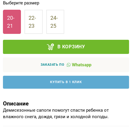
Выберите размер
Аппараты на суставы
20-
22-
24-
21
23
25
Санитарные приспособления для
инвалидов
В КОРЗИНУ
Противопролежневые матрасы, подушки
ОПОРЫ, ВЕРТИКАЛИЗАТОРЫ, Оборудование
Whatsapp
ЗАКАЗАТЬ ПО
для ЛФК
КУПИТЬ В 1 КЛИК
Одежда ортопедическая (адаптивная) для
инвалидов
Описание
Индивидуальное изготовление
Демисезонные сапоги помогут спасти ребенка от
влажного снега, дождя, грязи и холодной погоды.