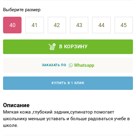
Выберите размер
Аппараты на суставы
40
41
42
43
44
45
Санитарные приспособления для
инвалидов
В КОРЗИНУ
Противопролежневые матрасы, подушки
Whatsapp
ОПОРЫ, ВЕРТИКАЛИЗАТОРЫ, Оборудование
ЗАКАЗАТЬ ПО
для ЛФК
КУПИТЬ В 1 КЛИК
Одежда ортопедическая (адаптивная) для
инвалидов
Описание
Индивидуальное изготовление
Мягкая кожа ,глубокий задник,супинатор помогает
школьнику меньше уставать и больше радоваться учебе в
школе.