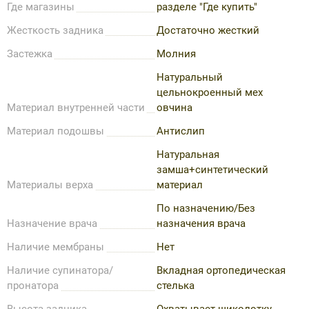
Где магазины
разделе "Где купить"
Жесткость задника
Достаточно жесткий
Застежка
Молния
Натуральный
цельнокроенный мех
Материал внутренней части
овчина
Материал подошвы
Антислип
Натуральная
замша+синтетический
Материалы верха
материал
По назначению/Без
Назначение врача
назначения врача
Наличие мембраны
Нет
Наличие супинатора/
Вкладная ортопедическая
пронатора
стелька
Высота задника
Охватывает щиколотку