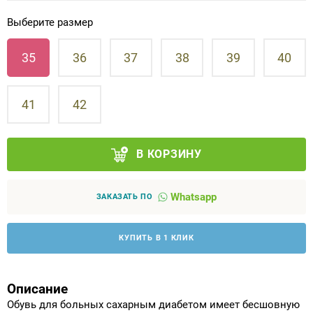
Выберите размер
Аппараты на суставы
35
36
37
38
39
40
Санитарные приспособления для
инвалидов
41
42
Противопролежневые матрасы, подушки
ОПОРЫ, ВЕРТИКАЛИЗАТОРЫ, Оборудование
В КОРЗИНУ
для ЛФК
Whatsapp
ЗАКАЗАТЬ ПО
Одежда ортопедическая (адаптивная) для
инвалидов
КУПИТЬ В 1 КЛИК
Индивидуальное изготовление
Описание
Обувь для больных сахарным диабетом имеет бесшовную