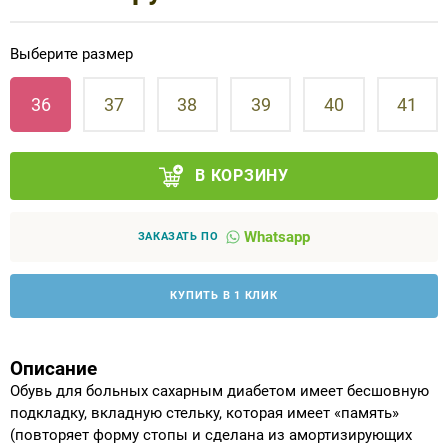
Аппараты на суставы
Выберите размер
Санитарные приспособления для
36
37
38
39
40
41
инвалидов
Противопролежневые матрасы, подушки
В КОРЗИНУ
ОПОРЫ, ВЕРТИКАЛИЗАТОРЫ, Оборудование
Whatsapp
для ЛФК
ЗАКАЗАТЬ ПО
Одежда ортопедическая (адаптивная) для
КУПИТЬ В 1 КЛИК
инвалидов
Индивидуальное изготовление
Описание
Обувь для больных сахарным диабетом имеет бесшовную
подкладку, вкладную стельку, которая имеет «память»
(повторяет форму стопы и сделана из амортизирующих