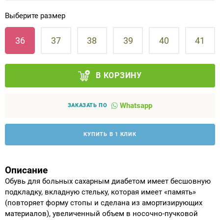
Выберите размер
Аппараты на суставы
36
37
38
39
40
41
Санитарные приспособления для
инвалидов
В КОРЗИНУ
Противопролежневые матрасы, подушки
Whatsapp
ОПОРЫ, ВЕРТИКАЛИЗАТОРЫ, Оборудование
ЗАКАЗАТЬ ПО
для ЛФК
КУПИТЬ В 1 КЛИК
Одежда ортопедическая (адаптивная) для
инвалидов
Описание
Индивидуальное изготовление
Обувь для больных сахарным диабетом имеет бесшовную
подкладку, вкладную стельку, которая имеет «память»
(повторяет форму стопы и сделана из амортизирующих
материалов), увеличенный объем в носочно-пучковой