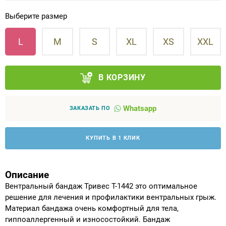
Выберите размер
Аппараты на суставы
L
M
S
XL
XS
XXL
Санитарные приспособления для
инвалидов
В КОРЗИНУ
Противопролежневые матрасы, подушки
Whatsapp
ОПОРЫ, ВЕРТИКАЛИЗАТОРЫ, Оборудование
ЗАКАЗАТЬ ПО
для ЛФК
КУПИТЬ В 1 КЛИК
Одежда ортопедическая (адаптивная) для
инвалидов
Описание
Индивидуальное изготовление
Вентральный бандаж Тривес Т-1442 это оптимальное
решение для лечения и профилактики вентральных грыж.
Материал бандажа очень комфортный для тела,
гиппоаллергенный и износостойкий. Бандаж