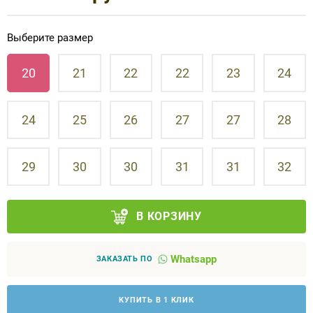
Аппараты на суставы
Выберите размер
Санитарные приспособления для
20
21
22
22
23
24
инвалидов
Противопролежневые матрасы, подушки
24
25
26
27
27
28
ОПОРЫ, ВЕРТИКАЛИЗАТОРЫ, Оборудование
29
30
30
31
31
32
для ЛФК
Одежда ортопедическая (адаптивная) для
В КОРЗИНУ
инвалидов
Индивидуальное изготовление
Whatsapp
ЗАКАЗАТЬ ПО
КУПИТЬ В 1 КЛИК