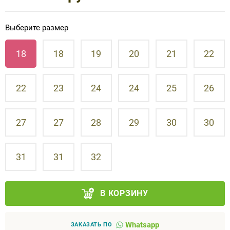
Аппараты на суставы
Выберите размер
Санитарные приспособления для
18
18
19
20
21
22
инвалидов
Противопролежневые матрасы, подушки
22
23
24
24
25
26
ОПОРЫ, ВЕРТИКАЛИЗАТОРЫ, Оборудование
27
27
28
29
30
30
для ЛФК
Одежда ортопедическая (адаптивная) для
31
31
32
инвалидов
Индивидуальное изготовление
В КОРЗИНУ
Whatsapp
ЗАКАЗАТЬ ПО