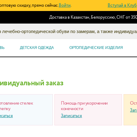
оптовую скидку, прямо сейчас.
Войти
.
Вступай в Клуб
Доставка в Казахстан, Белоруссию, СНГ от 350
 лечебно-ортопедической обуви по замерам, а также индивидуа
ВЬ
ДЕТСКАЯ ОДЕЖДА
ОРТОПЕДИЧЕСКИЕ ИЗДЕЛИЯ
ивидуальный заказ
отовление стелек
Помощь при укорочении
Ост
лепку
конечности
Зап
исаться
Записаться