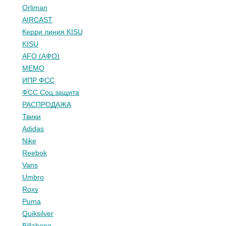
Orliman
AIRCAST
Керри линия KISU
KISU
AFO (АФО)
МЕМО
ИПР ФСС
ФСС Соц.защита
РАСПРОДАЖА
Твики
Adidas
Nike
Reebok
Vans
Umbro
Roxy
Puma
Quiksilver
Billabong