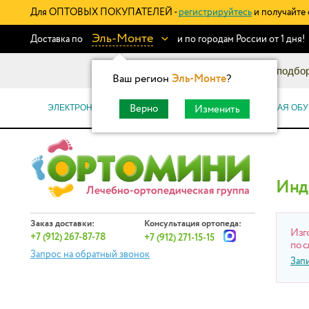
Для ОПТОВЫХ ПОКУПАТЕЛЕЙ -
регистрируйтесь
и получайте 
Эль-Монте
Доставка по
и по городам России от 1 дня!
Информационный каталог: подбор
Ваш регион
Эль-Монте
?
ЭЛЕКТРОННЫЕ СЕРТИФИКАТЫ
ОРТОПЕДИЧЕСКАЯ ОБУ
Верно
Изменить
Инд
Заказ доставки:
Консультация ортопеда:
Изг
+7 (912) 267-87-78
+7 (912) 271-15-15
по с
Запрос на обратный звонок
Зап