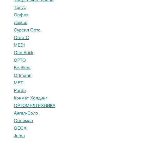
Талус
Орфея
Демар
Сурсил Орто
Орто-С
MEDI
Otto Bock
ОРТО
Белберг
Ortmann
МЕТ
Pardo
Конмет Холдинг
ОРТОМЕДТЕХНИКА
Ангел-Соло
Орлиман
GEOX
Joma