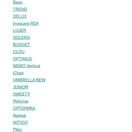
Base
TREND
DELUX
Invacare REA
LOJER
SOLERO
BUDGET
CLOU
OPTIMUS
NEMO Vertical
iChair
UMBRELLA NEW
JUNIOR
SWEETY
Реботек
ОРТОНИКА
Армед
MITICO
Pliko