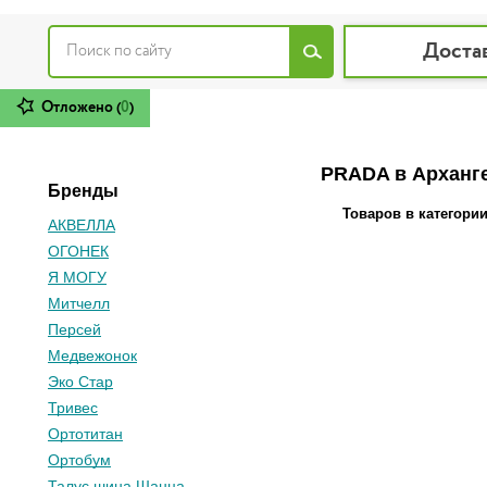
Доста
Отложено (
0
)
PRADA в Арханг
Бренды
Товаров в категори
АКВЕЛЛА
ОГОНЕК
Я МОГУ
Митчелл
Персей
Медвежонок
Эко Стар
Тривес
Ортотитан
Ортобум
Талус шина Шанца