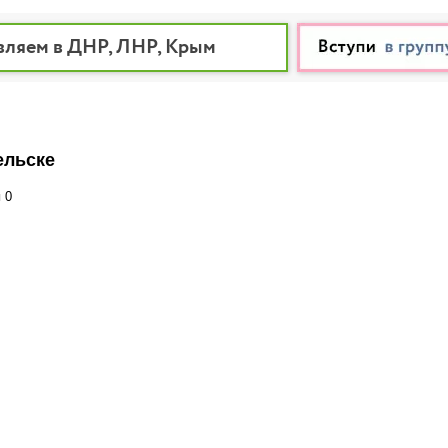
вляем в ДНР, ЛНР, Крым
ельске
и
0