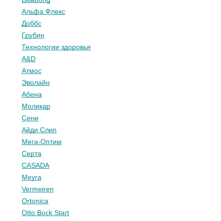
Альфа Флекс
Доббс
Грубин
Технологии здоровья
A&D
Атмос
Эволайн
Абена
Моликар
Сени
Айди Слип
Мега-Оптим
Серта
CASADA
Meyra
Vermeiren
Ortonica
Otto Bock Start