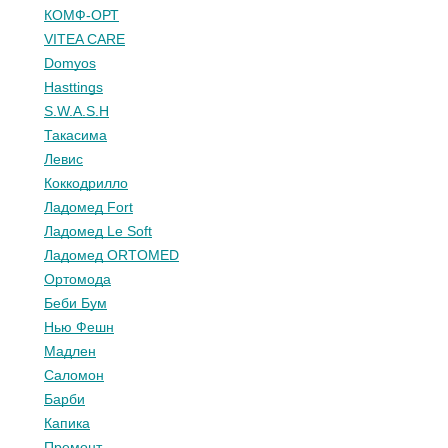
КОМФ-ОРТ
VITEA CARE
Domyos
Hasttings
S.W.A.S.H
Такасима
Левис
Коккодрилло
Ладомед Fort
Ладомед Le Soft
Ладомед ORTOMED
Ортомода
Беби Бум
Нью Фешн
Мадлен
Саломон
Барби
Капика
Премонт