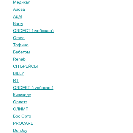
Медикал
Айова
АДМ
Barry
ORDECT (турбокаст)
Qmed
Тофино
Бебетом
Rehab
СП БРЕЙСЫ
BILLY
RT
ORDEKT (турбокаст)
Кивикедс
Орлетт
ОЛИМП
Бос Орто
PROCARE
DonJoy