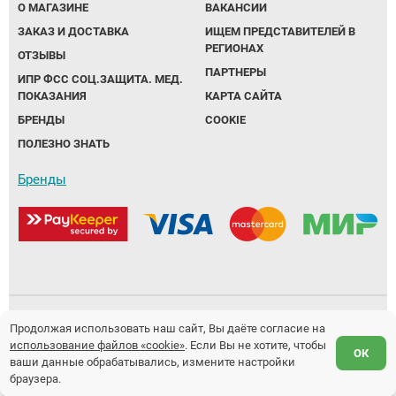
О МАГАЗИНЕ
ВАКАНСИИ
ЗАКАЗ И ДОСТАВКА
ИЩЕМ ПРЕДСТАВИТЕЛЕЙ В
Аппараты на суставы
РЕГИОНАХ
ОТЗЫВЫ
ПАРТНЕРЫ
Санитарные приспособления для
ИПР ФСС СОЦ.ЗАЩИТА. МЕД.
ПОКАЗАНИЯ
КАРТА САЙТА
инвалидов
БРЕНДЫ
COOKIE
ПОЛЕЗНО ЗНАТЬ
Противопролежневые матрасы, подушки
Бренды
ОПОРЫ, ВЕРТИКАЛИЗАТОРЫ, Оборудование
для ЛФК
Одежда ортопедическая (адаптивная) для
инвалидов
Индивидуальное изготовление
Политика обработки персональных данных
Продолжая использовать наш сайт, Вы даёте согласие на
использование файлов «cookie»
. Если Вы не хотите, чтобы
Предложение не является публичной офертой.
ОК
ваши данные обрабатывались, измените настройки
Разработка и продвижение сайтов
Fanky.ru
браузера.