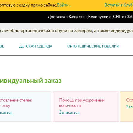
оптовую скидку, прямо сейчас.
Войти
.
Вступай в Клуб
Доставка в Казахстан, Белоруссию, СНГ от 350
 лечебно-ортопедической обуви по замерам, а также индивидуа
ВЬ
ДЕТСКАЯ ОДЕЖДА
ОРТОПЕДИЧЕСКИЕ ИЗДЕЛИЯ
ивидуальный заказ
отовление стелек
Помощь при укорочении
Ост
лепку
конечности
Зап
исаться
Записаться