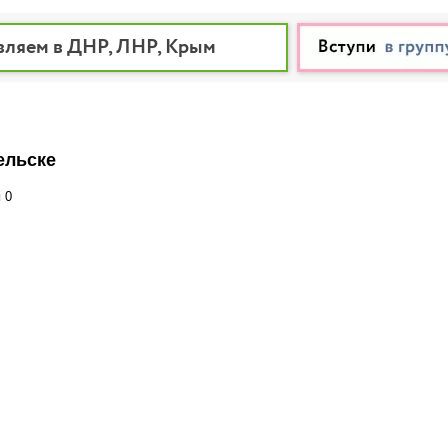
вляем в ДНР, ЛНР, Крым
ельске
и
0