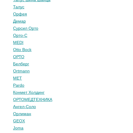
Талус
Орфея
Демар
Сурсил Орто
Орто-С
MEDI
Otto Bock
ОРТО
Белберг
Ortmann
МЕТ
Pardo
Конмет Холдинг
ОРТОМЕДТЕХНИКА
Ангел-Соло
Орлиман
GEOX
Joma