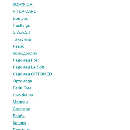
КОМФ-ОРТ
VITEA CARE
Domyos
Hasttings
S.W.A.S.H
Такасима
Левис
Коккодрилло
Ладомед Fort
Ладомед Le Soft
Ладомед ORTOMED
Ортомода
Беби Бум
Нью Фешн
Мадлен
Саломон
Барби
Капика
Премонт