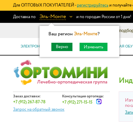
Для ОПТОВЫХ ПОКУПАТЕЛЕЙ -
регистрируйтесь
и получайте 
Эль-Монте
Доставка по
и по городам России от 1 дня!
Информационный каталог: подбор
Ваш регион
Эль-Монте
?
ЭЛЕКТРОННЫЕ СЕРТИФИКАТЫ
ОРТОПЕДИЧЕСКАЯ ОБУ
Верно
Изменить
Инд
Заказ доставки:
Консультация ортопеда:
Изг
+7 (912) 267-87-78
+7 (912) 271-15-15
по с
Запрос на обратный звонок
Зап