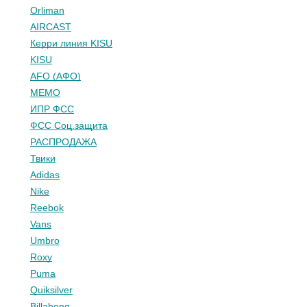
Orliman
AIRCAST
Керри линия KISU
KISU
AFO (АФО)
МЕМО
ИПР ФСС
ФСС Соц.защита
РАСПРОДАЖА
Твики
Adidas
Nike
Reebok
Vans
Umbro
Roxy
Puma
Quiksilver
Billabong