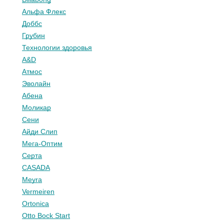
Альфа Флекс
Доббс
Грубин
Технологии здоровья
A&D
Атмос
Эволайн
Абена
Моликар
Сени
Айди Слип
Мега-Оптим
Серта
CASADA
Meyra
Vermeiren
Ortonica
Otto Bock Start