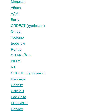
Медикал
Айова
АДМ
Barry
ORDECT (турбокаст)
Qmed
Тофино
Бебетом
Rehab
СП БРЕЙСЫ
BILLY
RT
ORDEKT (турбокаст)
Кивикедс
Орлетт
ОЛИМП
Бос Орто
PROCARE
DonJoy