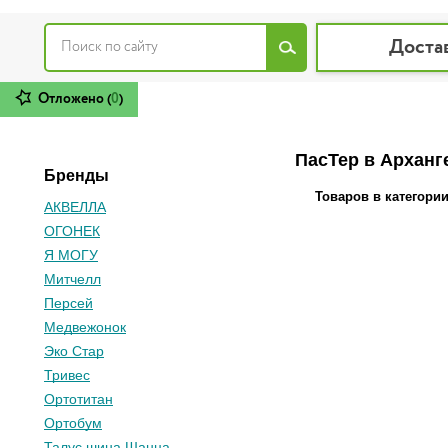
Доста
Отложено (
0
)
ПасТер в Арханг
Бренды
Товаров в категори
АКВЕЛЛА
ОГОНЕК
Я МОГУ
Митчелл
Персей
Медвежонок
Эко Стар
Тривес
Ортотитан
Ортобум
Талус шина Шанца