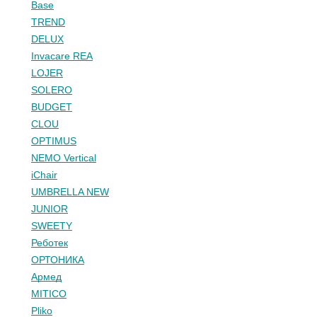
Base
TREND
DELUX
Invacare REA
LOJER
SOLERO
BUDGET
CLOU
OPTIMUS
NEMO Vertical
iChair
UMBRELLA NEW
JUNIOR
SWEETY
Реботек
ОРТОНИКА
Армед
MITICO
Pliko