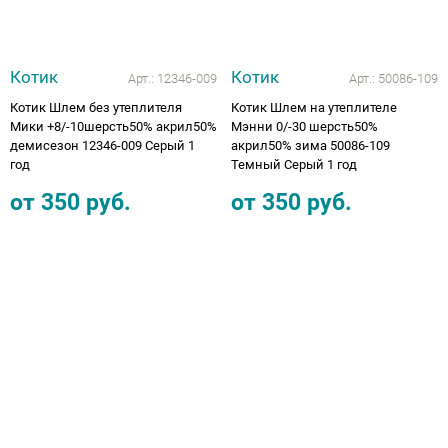
Котик
Котик
Арт.:
12346-009
Арт.:
50086-109
Котик Шлем без утеплителя
Котик Шлем на утеплителе
Мики +8/-10шерсть50% акрил50%
Мэнни 0/-30 шерсть50%
демисезон 12346-009 Серый 1
акрил50% зима 50086-109
год
Темный Серый 1 год
от
350
руб.
от
350
руб.