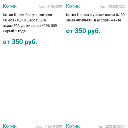
Котик
Котик
Арт.:
4196-009
Арт.:
40508-005
Котик Шлем без утеплителя
Котик Шапка с утеплителем 0/-30
Симба -10/+8 шерсть50%
зима 40508-005 в ассортименте
акрил50% демисезон 4196-009
от
350
руб.
Серый 2 года
от
350
руб.
Котик
Котик
Арт.:
4196-9-009
Арт.:
20342-0017