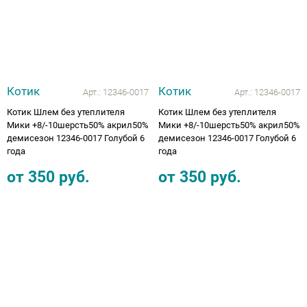
Аппараты на суставы
Санитарные приспособления для
инвалидов
Котик
Котик
Арт.:
12346-0017
Арт.:
12346-0017
Противопролежневые матрасы, подушки
Котик Шлем без утеплителя
Котик Шлем без утеплителя
Мики +8/-10шерсть50% акрил50%
Мики +8/-10шерсть50% акрил50%
демисезон 12346-0017 Голубой 6
демисезон 12346-0017 Голубой 6
ОПОРЫ, ВЕРТИКАЛИЗАТОРЫ, Оборудование
года
года
для ЛФК
от
350
руб.
от
350
руб.
Одежда ортопедическая (адаптивная) для
инвалидов
Индивидуальное изготовление