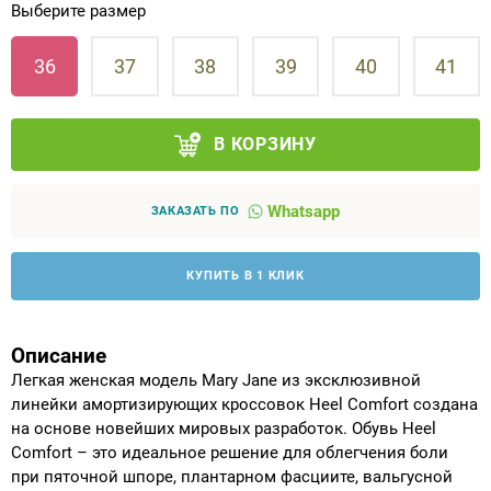
Выберите размер
Аппараты на суставы
36
37
38
39
40
41
Санитарные приспособления для
инвалидов
В КОРЗИНУ
Противопролежневые матрасы, подушки
Whatsapp
ЗАКАЗАТЬ ПО
ОПОРЫ, ВЕРТИКАЛИЗАТОРЫ, Оборудование
для ЛФК
КУПИТЬ В 1 КЛИК
Одежда ортопедическая (адаптивная) для
инвалидов
Описание
Легкая женская модель Mary Jane из эксклюзивной
Индивидуальное изготовление
линейки амортизирующих кроссовок Heel Comfort создана
на основе новейших мировых разработок. Обувь Heel
Comfort – это идеальное решение для облегчения боли
при пяточной шпоре, плантарном фасциите, вальгусной