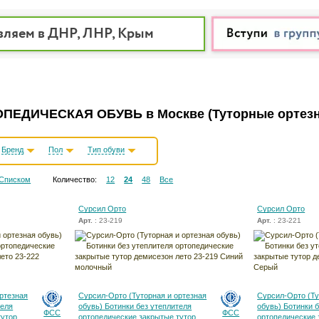
вляем в ДНР, ЛНР, Крым
ПЕДИЧЕСКАЯ ОБУВЬ в Москве
(Туторные ортез
Бренд
Пол
Тип обуви
Списком
Количество:
12
24
48
Все
Сурсил Орто
Сурсил Орто
Арт.
: 23-219
Арт.
: 23-221
ртезная
Сурсил-Орто (Туторная и ортезная
Сурсил-Орто (Ту
теля
обувь) Ботинки без утеплителя
обувь) Ботинки 
ФСС
ФСС
тутор
ортопедические закрытые тутор
ортопедические 