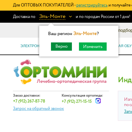
Для ОПТОВЫХ ПОКУПАТЕЛЕЙ -
регистрируйтесь
и получайте 
Эль-Монте
Доставка по
и по городам России от 1 дня!
Информационный каталог: подбор
Ваш регион
Эль-Монте
?
ЭЛЕКТРОННЫЕ СЕРТИФИКАТЫ
ОРТОПЕДИЧЕСКАЯ ОБУ
Верно
Изменить
Инд
Заказ доставки:
Консультация ортопеда:
Изг
+7 (912) 267-87-78
+7 (912) 271-15-15
по с
Запрос на обратный звонок
Зап