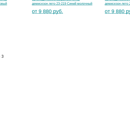
зовый
демисезон лето 23-219 Синий молочный
демисезон лето 
от 9 880 руб.
от 9 880 р
и
3