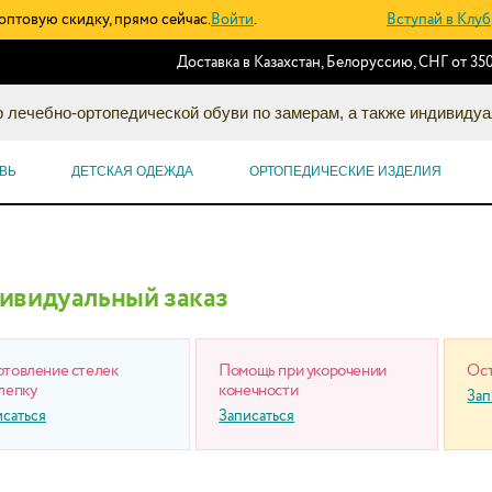
оптовую скидку, прямо сейчас.
Войти
.
Вступай в Клуб
Доставка в Казахстан, Белоруссию, СНГ от 350
 лечебно-ортопедической обуви по замерам, а также индивидуа
ВЬ
ДЕТСКАЯ ОДЕЖДА
ОРТОПЕДИЧЕСКИЕ ИЗДЕЛИЯ
ивидуальный заказ
отовление стелек
Помощь при укорочении
Ост
лепку
конечности
Зап
исаться
Записаться