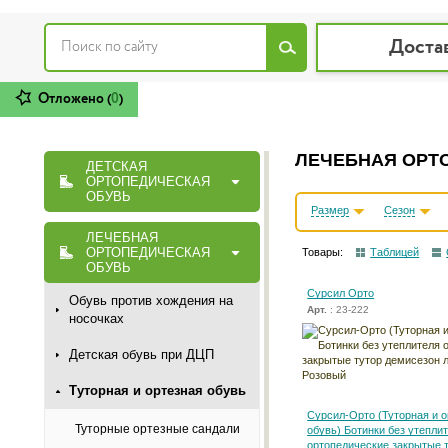
Доста
Отложено (
0
)
ЛЕЧЕБНАЯ ОРТО
ДЕТСКАЯ
ОРТОПЕДИЧЕСКАЯ
ОБУВЬ
Размер
Сезон
ЛЕЧЕБНАЯ
ОРТОПЕДИЧЕСКАЯ
Товары:
Таблицей
ОБУВЬ
Сурсил Орто
Обувь против хождения на
Арт.
: 23-222
носочках
Детская обувь при ДЦП
Туторная и ортезная обувь
Сурсил-Орто (Туторная и о
Туторные ортезные сандали
обувь) Ботинки без утепли
ортопедические закрытые 