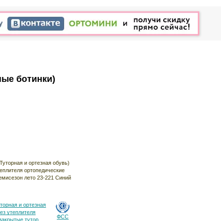
ные ботинки)
торная и ортезная
без утеплителя
ФСС
закрытые тутор