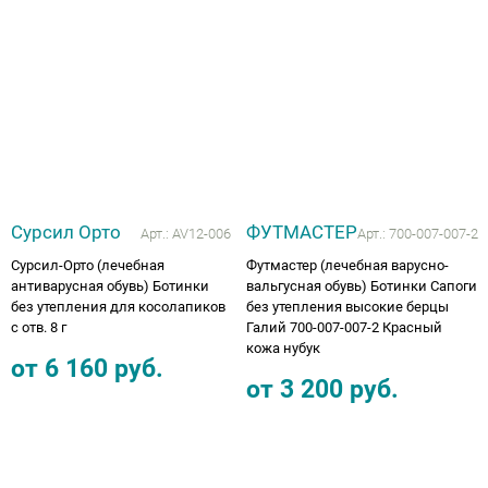
Аппараты на суставы
Санитарные приспособления для
инвалидов
Противопролежневые матрасы, подушки
Сурсил Орто
ФУТМАСТЕР
ОПОРЫ, ВЕРТИКАЛИЗАТОРЫ, Оборудование
Арт.:
AV12-006
Арт.:
700-007-007-2
для ЛФК
Сурсил-Орто (лечебная
Футмастер (лечебная варусно-
антиварусная обувь) Ботинки
вальгусная обувь) Ботинки Сапоги
без утепления для косолапиков
без утепления высокие берцы
Одежда ортопедическая (адаптивная) для
с отв. 8 г
Галий 700-007-007-2 Красный
инвалидов
кожа нубук
от
6 160
руб.
от
3 200
руб.
Индивидуальное изготовление