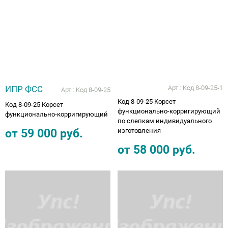
Аппараты на суставы
Санитарные приспособления для
инвалидов
Противопролежневые матрасы, подушки
ИПР ФСС
Арт.:
Код 8-09-25-1
Арт.:
Код 8-09-25
Код 8-09-25 Корсет
Код 8-09-25 Корсет
ОПОРЫ, ВЕРТИКАЛИЗАТОРЫ, Оборудование
функционально-корригирующий
функционально-корригирующий
для ЛФК
по слепкам индивидуального
от
59 000
руб.
изготовления
Одежда ортопедическая (адаптивная) для
от
58 000
руб.
инвалидов
Индивидуальное изготовление