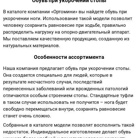
Обувь при укорочении стопы
Аппараты на суставы
В каталоге компании «Ортомини» вы найдете обувь при
укорочении ноги. Использование такой модели позволит
человеку сохранить равновесие при ходьбе, правильно
Санитарные приспособления для
распределить нагрузку на опорно-двигательный аппарат.
инвалидов
Мы поставляем качественную продукцию, созданную из
натуральных материалов.
Противопролежневые матрасы, подушки
Особенности ассортимента
ОПОРЫ, ВЕРТИКАЛИЗАТОРЫ, Оборудование
Наша компания предлагает обувь при укорочении стопы.
для ЛФК
Она создается специально для людей, которые в
результате несчастного случая, последствий
перенесенных заболеваний или врожденных патологий
Одежда ортопедическая (адаптивная) для
отличаются особым строением стопы. Стандартные туфли
инвалидов
в таком случае использовать не получится – нога будет
свободно перемещаться внутри, сохранять равновесие
Индивидуальное изготовление
станет очень сложно.
Собранные в каталоге модели позволят восполнить такой
недостаток. Индивидуальное изготовление делает обувь