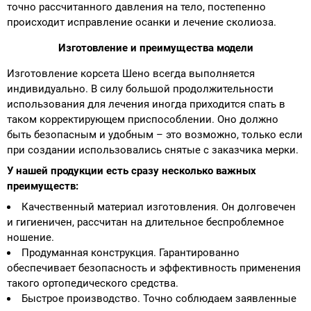
точно рассчитанного давления на тело, постепенно
происходит исправление осанки и лечение сколиоза.
Аппараты на суставы
Изготовление и преимущества модели
Санитарные приспособления для
Изготовление корсета Шено всегда выполняется
инвалидов
индивидуально. В силу большой продолжительности
использования для лечения иногда приходится спать в
Противопролежневые матрасы, подушки
таком корректирующем приспособлении. Оно должно
быть безопасным и удобным – это возможно, только если
ОПОРЫ, ВЕРТИКАЛИЗАТОРЫ, Оборудование
при создании использовались снятые с заказчика мерки.
для ЛФК
У нашей продукции есть сразу несколько важных
преимуществ:
Одежда ортопедическая (адаптивная) для
Качественный материал изготовления. Он долговечен
инвалидов
и гигиеничен, рассчитан на длительное беспроблемное
ношение.
Продуманная конструкция. Гарантированно
Индивидуальное изготовление
обеспечивает безопасность и эффективность применения
такого ортопедического средства.
Быстрое производство. Точно соблюдаем заявленные