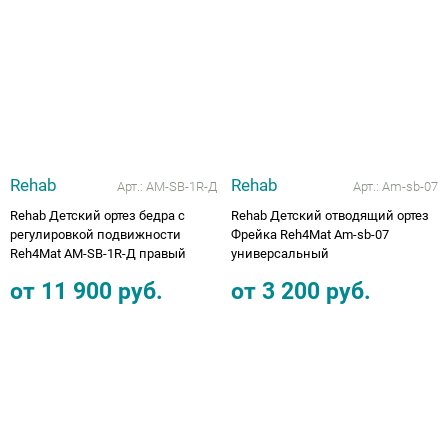
Аппараты на суставы
Санитарные приспособления для
инвалидов
Противопролежневые матрасы, подушки
Rehab
Rehab
Арт.:
AM-SB-1R-Д
Арт.:
Am-sb-07
ОПОРЫ, ВЕРТИКАЛИЗАТОРЫ, Оборудование
Rehab Детский ортез бедра с
Rehab Детский отводящий ортез
регулировкой подвижности
Фрейка Reh4Mat Am-sb-07
для ЛФК
Reh4Mat AM-SB-1R-Д правый
универсальный
от
11 900
руб.
от
3 200
руб.
Одежда ортопедическая (адаптивная) для
инвалидов
Индивидуальное изготовление