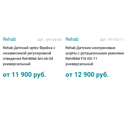
Rehab
Rehab
Арт.:
Am-sb-04
Арт.:
FIX-KD-11
Rehab Детский ортез Фрейка с
Rehab Детские неопреновые
независимой регулировкой
шорты с ротационными ремнями
отведения Reh4Mat Am-sb-04
Reh4Mat FIX-KD-11
универсальный
универсальный
от
11 900
руб.
от
12 900
руб.