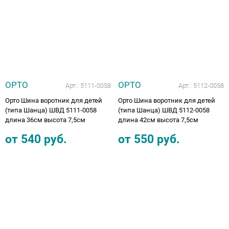
Аппараты на суставы
Санитарные приспособления для
инвалидов
Противопролежневые матрасы, подушки
ОРТО
ОРТО
Арт.:
5111-0058
Арт.:
5112-0058
Орто Шина воротник для детей
Орто Шина воротник для детей
ОПОРЫ, ВЕРТИКАЛИЗАТОРЫ, Оборудование
(типа Шанца) ШВД 5111-0058
(типа Шанца) ШВД 5112-0058
длина 36см высота 7,5см
длина 42см высота 7,5см
для ЛФК
от
540
руб.
от
550
руб.
Одежда ортопедическая (адаптивная) для
инвалидов
Индивидуальное изготовление