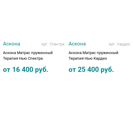
Аппараты на суставы
Санитарные приспособления для
инвалидов
Аскона
Аскона
Арт.:
Спектра
Арт.:
Кардио
Противопролежневые матрасы, подушки
Аскона Матрас пружинный
Аскона Матрас пружинный
Терапия Нью Спектра
Терапия Нью Кардио
ОПОРЫ, ВЕРТИКАЛИЗАТОРЫ, Оборудование
от
16 400
руб.
от
25 400
руб.
для ЛФК
Одежда ортопедическая (адаптивная) для
инвалидов
Индивидуальное изготовление