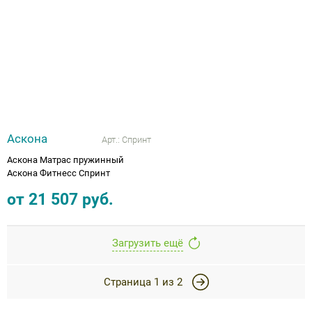
Аскона
Арт.:
Спринт
Аскона Матрас пружинный
Аскона Фитнесс Спринт
от
21 507
руб.
Загрузить ещё
Страница
1
из
2