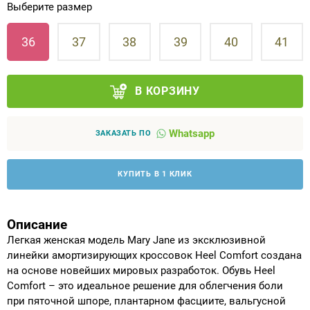
Выберите размер
Аппараты на суставы
36
37
38
39
40
41
Санитарные приспособления для
инвалидов
В КОРЗИНУ
Противопролежневые матрасы, подушки
Whatsapp
ЗАКАЗАТЬ ПО
ОПОРЫ, ВЕРТИКАЛИЗАТОРЫ, Оборудование
для ЛФК
КУПИТЬ В 1 КЛИК
Одежда ортопедическая (адаптивная) для
инвалидов
Описание
Легкая женская модель Mary Jane из эксклюзивной
Индивидуальное изготовление
линейки амортизирующих кроссовок Heel Comfort создана
на основе новейших мировых разработок. Обувь Heel
Comfort – это идеальное решение для облегчения боли
при пяточной шпоре, плантарном фасциите, вальгусной