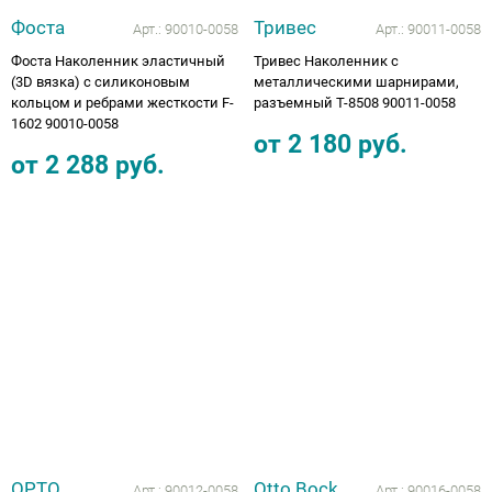
Фоста
Тривес
Арт.:
90010-0058
Арт.:
90011-0058
Фоста Наколенник эластичный
Тривес Наколенник с
(3D вязка) с силиконовым
металлическими шарнирами,
кольцом и ребрами жесткости F-
разъемный Т-8508 90011-0058
1602 90010-0058
от
2 180
руб.
от
2 288
руб.
ОРТО
Otto Bock
Арт.:
90012-0058
Арт.:
90016-0058