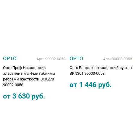
Аппараты на суставы
Санитарные приспособления для
инвалидов
Противопролежневые матрасы, подушки
ОРТО
ОРТО
Арт.:
90002-0058
Арт.:
90003-0058
ОПОРЫ, ВЕРТИКАЛИЗАТОРЫ, Оборудование
Орто Проф Наколенник
Орто Бандаж на коленный сустав
для ЛФК
эластичный с 4-мя гибкими
ВКN301 90003-0058
ребрами жесткости ВСК270
от
1 446
руб.
90002-0058
Одежда ортопедическая (адаптивная) для
инвалидов
от
3 630
руб.
Индивидуальное изготовление