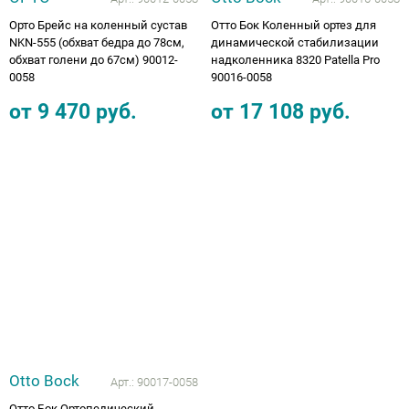
Орто Брейс на коленный сустав
Отто Бок Коленный ортез для
NKN-555 (обхват бедра до 78см,
динамической стабилизации
обхват голени до 67см) 90012-
надколенника 8320 Patella Pro
0058
90016-0058
от
9 470
руб.
от
17 108
руб.
Otto Bock
Арт.:
90017-0058
Отто Бок Ортопедический