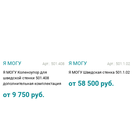
Аппараты на суставы
Санитарные приспособления для
инвалидов
Противопролежневые матрасы, подушки
Я МОГУ
Я МОГУ
ОПОРЫ, ВЕРТИКАЛИЗАТОРЫ, Оборудование
Арт.:
501.408
Арт.:
501.1.02
для ЛФК
Я МОГУ Коленоупор для
Я МОГУ Шведская стенка 501.1.02
шведской стенки 501.408
от
58 500
руб.
дополнительная комплектация
Одежда ортопедическая (адаптивная) для
инвалидов
от
9 750
руб.
Индивидуальное изготовление