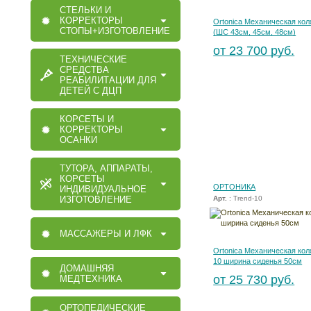
СТЕЛЬКИ И
КОРРЕКТОРЫ
Ortonica Механическая кол
СТОПЫ+ИЗГОТОВЛЕНИЕ
(ШС 43см, 45см, 48см)
от 23 700 руб.
ТЕХНИЧЕСКИЕ
СРЕДСТВА
РЕАБИЛИТАЦИИ ДЛЯ
ДЕТЕЙ С ДЦП
КОРСЕТЫ И
КОРРЕКТОРЫ
ОСАНКИ
ТУТОРА, АППАРАТЫ,
КОРСЕТЫ
ОРТОНИКА
ИНДИВИДУАЛЬНОЕ
ИЗГОТОВЛЕНИЕ
Арт.
: Trend-10
МАССАЖЕРЫ И ЛФК
Ortonica Механическая кол
10 ширина сиденья 50см
ДОМАШНЯЯ
от 25 730 руб.
МЕДТЕХНИКА
ОРТОПЕДИЧЕСКИЕ