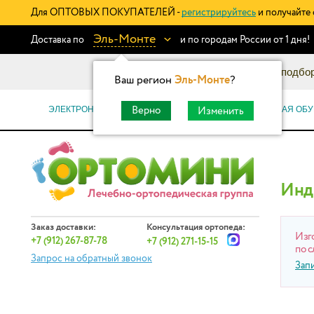
Для ОПТОВЫХ ПОКУПАТЕЛЕЙ -
регистрируйтесь
и получайте 
Эль-Монте
Доставка по
и по городам России от 1 дня!
Информационный каталог: подбор
Ваш регион
Эль-Монте
?
ЭЛЕКТРОННЫЕ СЕРТИФИКАТЫ
ОРТОПЕДИЧЕСКАЯ ОБУ
Верно
Изменить
Инд
Заказ доставки:
Консультация ортопеда:
Изг
+7 (912) 267-87-78
+7 (912) 271-15-15
по с
Запрос на обратный звонок
Зап