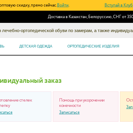
оптовую скидку, прямо сейчас.
Войти
.
Вступай в Клуб
Доставка в Казахстан, Белоруссию, СНГ от 350
 лечебно-ортопедической обуви по замерам, а также индивидуа
ВЬ
ДЕТСКАЯ ОДЕЖДА
ОРТОПЕДИЧЕСКИЕ ИЗДЕЛИЯ
ивидуальный заказ
отовление стелек
Помощь при укорочении
Ост
лепку
конечности
Зап
исаться
Записаться