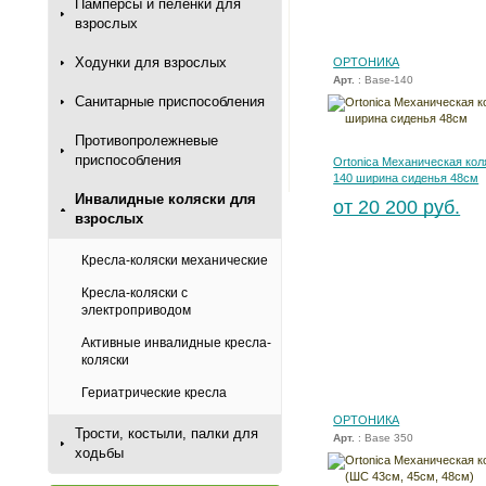
Памперсы и пеленки для
взрослых
Ходунки для взрослых
ОРТОНИКА
Арт.
: Base-140
Санитарные приспособления
Противопролежневые
приспособления
Ortonica Механическая кол
140 ширина сиденья 48см
Инвалидные коляски для
от 20 200 руб.
взрослых
Кресла-коляски механические
Кресла-коляски с
электроприводом
Активные инвалидные кресла-
коляски
Гериатрические кресла
ОРТОНИКА
Трости, костыли, палки для
Арт.
: Base 350
ходьбы