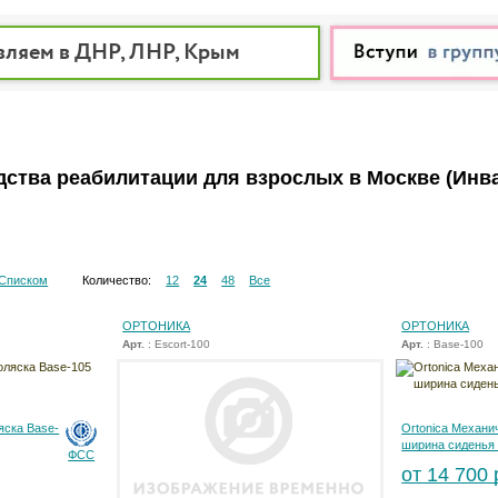
вляем в ДНР, ЛНР, Крым
дства реабилитации для взрослых в Москве
(Инв
Списком
Количество:
12
24
48
Все
ОРТОНИКА
ОРТОНИКА
Арт.
: Escort-100
Арт.
: Base-100
яска Base-
Ortonica Механи
ширина сиденья
ФСС
от 14 700 