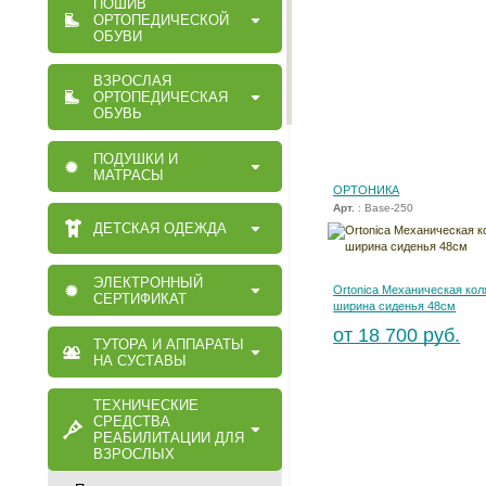
ПОШИВ
ОРТОПЕДИЧЕСКОЙ
ОБУВИ
ВЗРОСЛАЯ
ОРТОПЕДИЧЕСКАЯ
ОБУВЬ
ПОДУШКИ И
МАТРАСЫ
ОРТОНИКА
Арт.
: Base-250
ДЕТСКАЯ ОДЕЖДА
ЭЛЕКТРОННЫЙ
Ortonica Механическая кол
СЕРТИФИКАТ
ширина сиденья 48см
от 18 700 руб.
ТУТОРА И АППАРАТЫ
НА СУСТАВЫ
ТЕХНИЧЕСКИЕ
СРЕДСТВА
РЕАБИЛИТАЦИИ ДЛЯ
ВЗРОСЛЫХ