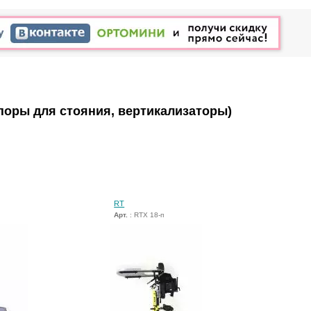
поры для стояния, вертикализаторы)
RT
Арт.
: RTX 18-п