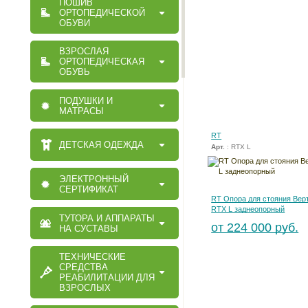
ПОШИВ
ОРТОПЕДИЧЕСКОЙ
ОБУВИ
ВЗРОСЛАЯ
ОРТОПЕДИЧЕСКАЯ
ОБУВЬ
ПОДУШКИ И
МАТРАСЫ
RT
ДЕТСКАЯ ОДЕЖДА
Арт.
: RTX L
ЭЛЕКТРОННЫЙ
СЕРТИФИКАТ
RT Опора для стояния Вер
RTX L заднеопорный
ТУТОРА И АППАРАТЫ
от 224 000 руб.
НА СУСТАВЫ
ТЕХНИЧЕСКИЕ
СРЕДСТВА
РЕАБИЛИТАЦИИ ДЛЯ
ВЗРОСЛЫХ