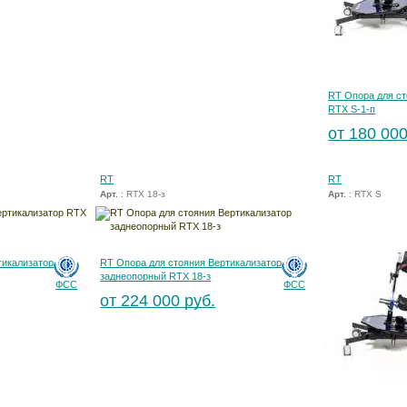
RT Опора для ст
RTX S-1-п
от 180 000
RT
RT
Арт.
: RTX 18-з
Арт.
: RTX S
тикализатор
RT Опора для стояния Вертикализатор
заднеопорный RTX 18-з
ФСС
ФСС
от 224 000 руб.