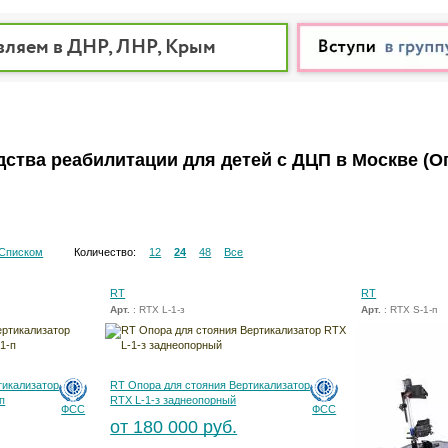
вляем в ДНР, ЛНР, Крым
дства реабилитации для детей с ДЦП в Москве
(О
Списком
Количество:
12
24
48
Все
RT
RT
Арт.
: RTX L-1-з
Арт.
: RTX S-1-п
тикализатор
RT Опора для стояния Вертикализатор
п
RTX L-1-з заднеопорный
ФСС
ФСС
от 180 000 руб.