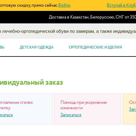
оптовую скидку, прямо сейчас.
Войти
.
Вступай в Клуб
Доставка в Казахстан, Белоруссию, СНГ от 350
 лечебно-ортопедической обуви по замерам, а также индивидуа
ВЬ
ДЕТСКАЯ ОДЕЖДА
ОРТОПЕДИЧЕСКИЕ ИЗДЕЛИЯ
ивидуальный заказ
отовление стелек
Помощь при укорочении
Ост
лепку
конечности
Зап
исаться
Записаться