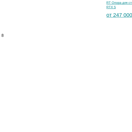
RT Опора для ст
RTX S
от 247 000
и
8