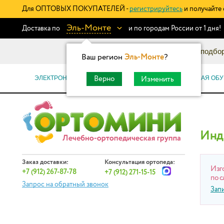
Для ОПТОВЫХ ПОКУПАТЕЛЕЙ -
регистрируйтесь
и получайте 
Эль-Монте
Доставка по
и по городам России от 1 дня!
Информационный каталог: подбор
Ваш регион
Эль-Монте
?
ЭЛЕКТРОННЫЕ СЕРТИФИКАТЫ
ОРТОПЕДИЧЕСКАЯ ОБУ
Верно
Изменить
Инд
Заказ доставки:
Консультация ортопеда:
Изг
+7 (912) 267-87-78
+7 (912) 271-15-15
по с
Запрос на обратный звонок
Зап