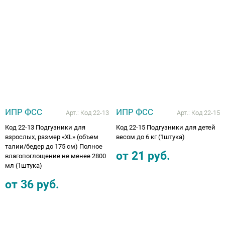
ИПР ФСС
ИПР ФСС
Арт.:
Код 22-13
Арт.:
Код 22-15
Код 22-13 Подгузники для
Код 22-15 Подгузники для детей
взрослых, размер «XL» (объем
весом до 6 кг (1штука)
талии/бедер до 175 см) Полное
от
21
руб.
влагопоглощение не менее 2800
мл (1штука)
от
36
руб.