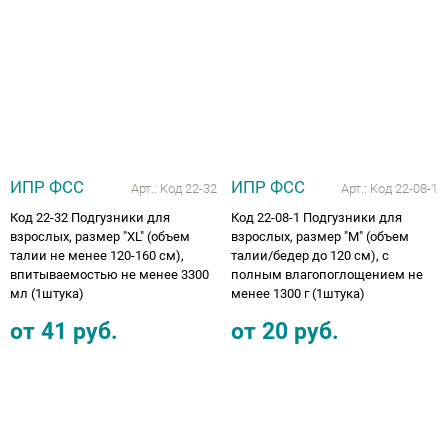
ИПР ФСС
ИПР ФСС
Арт.:
Код 22-32
Арт.:
Код 22-08-1
Код 22-32 Подгузники для
Код 22-08-1 Подгузники для
взрослых, размер "XL" (объем
взрослых, размер "M" (объем
талии не менее 120-160 см),
талии/бедер до 120 см), с
впитываемостью не менее 3300
полным влагопоглощением не
мл (1штука)
менее 1300 г (1штука)
от
41
руб.
от
20
руб.