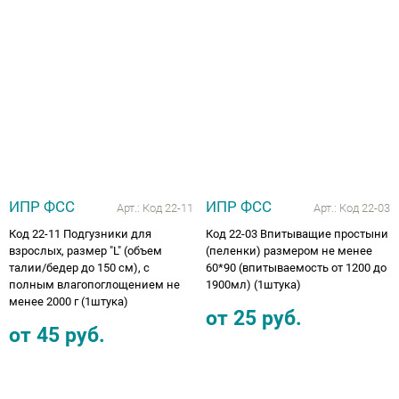
Аппараты на суставы
Санитарные приспособления для
инвалидов
Противопролежневые матрасы, подушки
ОПОРЫ, ВЕРТИКАЛИЗАТОРЫ, Оборудование
ИПР ФСС
ИПР ФСС
Арт.:
Код 22-11
Арт.:
Код 22-03
для ЛФК
Код 22-11 Подгузники для
Код 22-03 Впитыващие простыни
взрослых, размер "L" (объем
(пеленки) размером не менее
Одежда ортопедическая (адаптивная) для
талии/бедер до 150 см), с
60*90 (впитываемость от 1200 до
инвалидов
полным влагопоглощением не
1900мл) (1штука)
менее 2000 г (1штука)
от
25
руб.
Индивидуальное изготовление
от
45
руб.