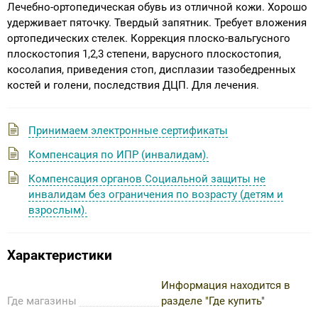
Лечебно-ортопедическая обувь из отличной кожи. Хорошо
удерживает пяточку. Твердый запятник. Требует вложения
ортопедических стелек. Коррекция плоско-вальгусного
плоскостопия 1,2,3 степени, варусного плоскостопия,
косолапия, приведения стоп, дисплазии тазобедренных
костей и голени, последствия ДЦП. Для лечения.
Принимаем электронные сертификаты
Компенсация по ИПР (инвалидам).
Компенсация органов Социальной защиты не
инвалидам без ограничения по возрасту (детям и
взрослым).
Характеристики
Информация находится в
Где магазины
разделе "Где купить"