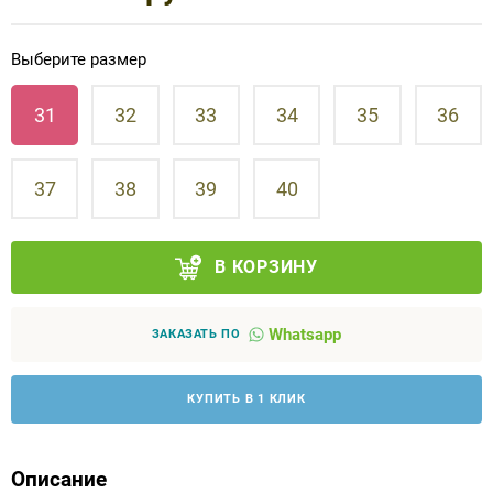
Аппараты на суставы
Выберите размер
Санитарные приспособления для
31
32
33
34
35
36
инвалидов
Противопролежневые матрасы, подушки
37
38
39
40
ОПОРЫ, ВЕРТИКАЛИЗАТОРЫ, Оборудование
для ЛФК
В КОРЗИНУ
Одежда ортопедическая (адаптивная) для
Whatsapp
ЗАКАЗАТЬ ПО
инвалидов
КУПИТЬ В 1 КЛИК
Индивидуальное изготовление
Описание