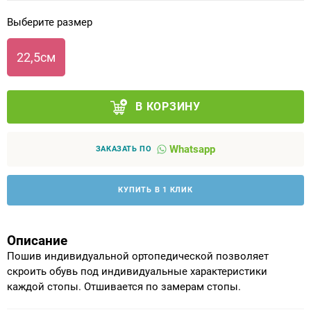
Выберите размер
Аппараты на суставы
22,5см
Санитарные приспособления для
инвалидов
В КОРЗИНУ
Противопролежневые матрасы, подушки
Whatsapp
ОПОРЫ, ВЕРТИКАЛИЗАТОРЫ, Оборудование
ЗАКАЗАТЬ ПО
для ЛФК
КУПИТЬ В 1 КЛИК
Одежда ортопедическая (адаптивная) для
инвалидов
Описание
Индивидуальное изготовление
Пошив индивидуальной ортопедической позволяет
скроить обувь под индивидуальные характеристики
каждой стопы. Отшивается по замерам стопы.