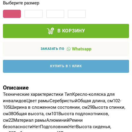
Выберите размер
Аппараты на суставы
Санитарные приспособления для
В КОРЗИНУ
инвалидов
Противопролежневые матрасы, подушки
Whatsapp
ЗАКАЗАТЬ ПО
ОПОРЫ, ВЕРТИКАЛИЗАТОРЫ, Оборудование
КУПИТЬ В 1 КЛИК
для ЛФК
Одежда ортопедическая (адаптивная) для
Описание
инвалидов
Технические характеристики ТипКресло-коляска для
инвалидовЦвет рамыСеребристыйОбщая длина, см102-
105Ширина в сложенном состоянии, см29Высота спинки,
Индивидуальное изготовление
см38Общая высота, см101Высота подлокотников,
см22Материал рамыАлюминийРемни
безопасностиНетПодголовникНетВысота сиденья,