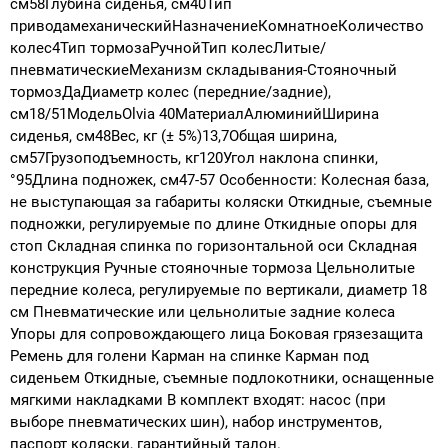
см58Глубина сиденья, см40Тип
приводамеханическийНазначениеКомнатноеКоличество
колес4Тип тормозаРучнойТип колесЛитые/
пневматическиеМеханизм складывания-Стояночный
тормозДаДиаметр колес (передние/задние),
см18/51МодельOlvia 40МатериалАлюминийШирина
сиденья, см48Вес, кг (± 5%)13,7Общая ширина,
см57Грузоподъемность, кг120Угол наклона спинки,
°95Длина подножек, см47-57 Особенности: Колесная база,
не выступающая за габариты коляски Откидные, съемные
подножки, регулируемые по длине Откидные опоры для
стоп Складная спинка по горизонтальной оси Складная
конструкция Ручные стояночные тормоза Цельнолитые
передние колеса, регулируемые по вертикали, диаметр 18
см Пневматические или цельнолитые задние колеса
Упоры для сопровождающего лица Боковая грязезащита
Ремень для голени Карман на спинке Карман под
сиденьем Откидные, съемные подлокотники, оснащенные
мягкими накладками В комплект входят: насос (при
выборе пневматических шин), набор инструментов,
паспорт коляски, гарантийный талон.