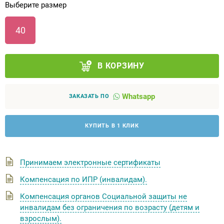
Выберите размер
Аппараты на суставы
40
Санитарные приспособления для
инвалидов
В КОРЗИНУ
Противопролежневые матрасы, подушки
Whatsapp
ЗАКАЗАТЬ ПО
ОПОРЫ, ВЕРТИКАЛИЗАТОРЫ, Оборудование
для ЛФК
КУПИТЬ В 1 КЛИК
Одежда ортопедическая (адаптивная) для
инвалидов
Принимаем электронные сертификаты
Компенсация по ИПР (инвалидам).
Индивидуальное изготовление
Компенсация органов Социальной защиты не
инвалидам без ограничения по возрасту (детям и
взрослым).