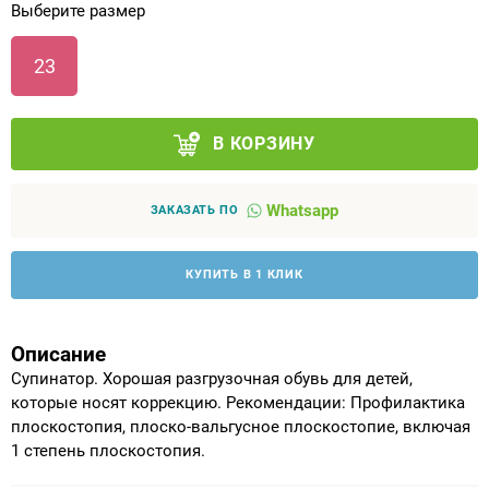
Выберите размер
Аппараты на суставы
23
Санитарные приспособления для
инвалидов
В КОРЗИНУ
Противопролежневые матрасы, подушки
Whatsapp
ЗАКАЗАТЬ ПО
ОПОРЫ, ВЕРТИКАЛИЗАТОРЫ, Оборудование
для ЛФК
КУПИТЬ В 1 КЛИК
Одежда ортопедическая (адаптивная) для
инвалидов
Описание
Супинатор. Хорошая разгрузочная обувь для детей,
Индивидуальное изготовление
которые носят коррекцию. Рекомендации: Профилактика
плоскостопия, плоско-вальгусное плоскостопие, включая
1 степень плоскостопия.