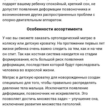
подарят вашему ребенку спокойный, крепкий сон, не
Аппараты на суставы
допустят появления деформации позвоночника и
возникновения других распространенных проблем с
опорно-двигательным аппаратом.
Санитарные приспособления для
инвалидов
Особенности ассортимента
У нас вы сможете заказать ортопедический матрас в
Противопролежневые матрасы, подушки
коляску или детскую кроватку. На протяжении первых лет
жизни ребенка очень важно следить за тем, как и на чем
ОПОРЫ, ВЕРТИКАЛИЗАТОРЫ, Оборудование
он спит. Так как костная система находится на стадии
для ЛФК
формирования, есть большой риск появления
деформации, последствия которой будут преследовать
человека во взрослой жизни.
Одежда ортопедическая (адаптивная) для
инвалидов
Матрас в детскую кроватку для новорожденных создан
специально для того, чтобы правильно распределять
давление тела малыша. Исключается появление
Индивидуальное изготовление
деформации, позвоночник не искривляется. Это
позволяет достичь множества задач – улучшение сна,
исключение развития множества патологий.