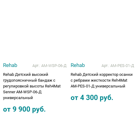
Аппараты на суставы
Санитарные приспособления для
инвалидов
Противопролежневые матрасы, подушки
Rehab
Rehab
ОПОРЫ, ВЕРТИКАЛИЗАТОРЫ, Оборудование
Арт.:
AM-WSP-06-Д
Арт.:
AM-PES-01-Д
для ЛФК
Rehab Детский высокий
Rehab Детский корректор осанки
грудопоясничный бандаж с
с ребрами жесткости Reh4Mat
регулировкой высоты Reh4Mat
AM-PES-01-Д универсальный
Одежда ортопедическая (адаптивная) для
Senner AM-WSP-06-Д
инвалидов
от
4 300
руб.
универсальный
от
9 900
руб.
Индивидуальное изготовление