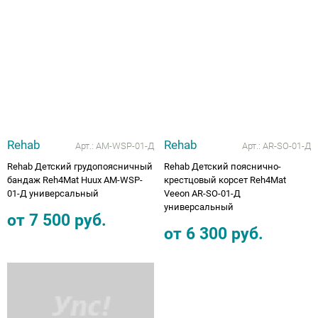
Rehab
Rehab
Арт.:
AM-WSP-01-Д
Арт.:
AR-SO-01-Д
Rehab Детский грудопоясничный
Rehab Детский пояснично-
бандаж Reh4Mat Huux AM-WSP-
крестцовый корсет Reh4Mat
01-Д универсальный
Veeon AR-SO-01-Д
универсальный
от
7 500
руб.
от
6 300
руб.