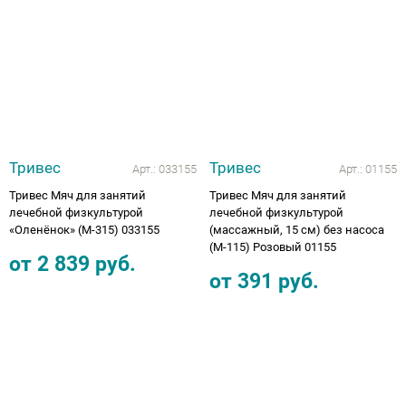
Аппараты на суставы
Санитарные приспособления для
инвалидов
Противопролежневые матрасы, подушки
Тривес
Тривес
Арт.:
033155
Арт.:
01155
ОПОРЫ, ВЕРТИКАЛИЗАТОРЫ, Оборудование
Тривес Мяч для занятий
Тривес Мяч для занятий
лечебной физкультурой
лечебной физкультурой
для ЛФК
«Оленёнок» (М-315) 033155
(массажный, 15 см) без насоса
(М-115) Розовый 01155
от
2 839
руб.
Одежда ортопедическая (адаптивная) для
от
391
руб.
инвалидов
Индивидуальное изготовление