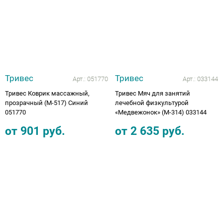
Тривес
Тривес
Арт.:
051770
Арт.:
033144
Тривес Коврик массажный,
Тривес Мяч для занятий
прозрачный (М-517) Синий
лечебной физкультурой
051770
«Медвежонок» (М-314) 033144
от
901
руб.
от
2 635
руб.