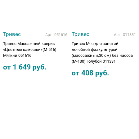
Тривес
Тривес
Арт.:
051616
Арт.:
011331
Тривес Массажный коврик
Тривес Мяч для занятий
«Цветные камешки»(М-516)
лечебной физкультурой
Мягкий 051616
(масссажный,30 см) без насоса
(М-130) Голубой 011331
от
1 649
руб.
от
408
руб.