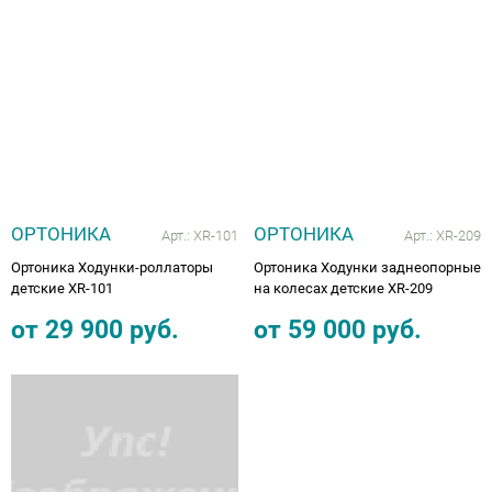
Ботинки зима для косолапиков
Вкладные корригирующие элементы для
Тутора и аппараты на локтевой сустав
Тутора и аппараты на коленный сустав
Кресло-коляска трость складная
(дополнительные скидки не действуют)
Опоры, Вертикализаторы
Компрессионные колготки
Грудопоясничные
Обувь на протезы и аппараты
ортопедической обуви
Сандали лечебные под стельку
Обувь после операции на голеностопе
Подушка под ноги
КЕРРИ ВЕСНА-ОСЕНЬ 2019
Аппарат на всю руку
Плечо и предплечье
Тазобедренный сустав
Пошив обуви для косолапиков
Тутора и аппараты на плечевой сустав
Нарядная одежда
Компрессионные гольфы
Впитывающие простыни, подгузники
Школьная обувь
Тутор ночной
Подушка для беременных
ПРЕМОНТ ВЕСНА-ОСЕНЬ 2019
Тутора и аппараты на суставы для детей
Ортезы на пальцы
Ботинки для косолапиков с утеплением
Флисовая поддева под ветровки,
Приспособления для одевания
Аппарат на всю ногу, руку
комбинезоны
Распродажа Зима -20% скидка
Динамический тутор AFO
Подушка с гелем
ОЛДОС ОСЕНЬ-ЗИМА 2019-2020
Тутора и аппараты на суставы для
Обувь при правосторонней и
взрослых
левосторонней косолапости
Трости, костыли, ходунки
РАСПРОДАЖА от 100 до 1500 рублей
РАСПРОДАЖА МИНИМЕН ДАНДИНО
Детская обувь при ДЦП
Наволочки для ортопедических подушек
НОВИНКИ ЗИМА 2019-2020
(дополнительные скидки не действуют)
ОРТОНИКА
ОРТОНИКА
ОРСЕТТО ТАПИБУ от 499 руб
Арт.:
XR-101
Арт.:
XR-209
Кресла-коляски
Обувь против хождения на носочках
ОЛДОС ВЕСНА 2020
Ортоника Ходунки-роллаторы
Ортоника Ходунки заднеопорные
Рюкзаки
Сандали лечебные с супинатором
детские XR-101
на колесах детские XR-209
Головодержатель полужесткой и жесткой
ПРЕМОНТ ВЕСНА-ОСЕНЬ 2020
от
29 900
руб.
от
59 000
руб.
фиксации
KISU Верхняя Одежда
Детская профилактическая обувь
НОВИНКИ ВЕСНА KISU 2020
Туторы, бандажи (на лучезапястный,
Premont Верхняя Одежда
Сандали лечебные под стельку по 2496 руб
локтевой, плечевой суставы и предплечье)
KISU 2021
Обувь на протез и аппарат