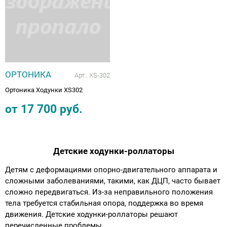
Аппараты на суставы
Санитарные приспособления для
инвалидов
ОРТОНИКА
Арт.:
XS-302
Противопролежневые матрасы, подушки
Ортоника Ходунки XS302
от
17 700
руб.
ОПОРЫ, ВЕРТИКАЛИЗАТОРЫ, Оборудование
для ЛФК
Одежда ортопедическая (адаптивная) для
Детские ходунки-роллаторы
инвалидов
Детям с деформациями опорно-двигательного аппарата и
сложными заболеваниями, такими, как ДЦП, часто бывает
Индивидуальное изготовление
сложно передвигаться. Из-за неправильного положения
тела требуется стабильная опора, поддержка во время
движения. Детские ходунки-роллаторы решают
перечисленные проблемы.