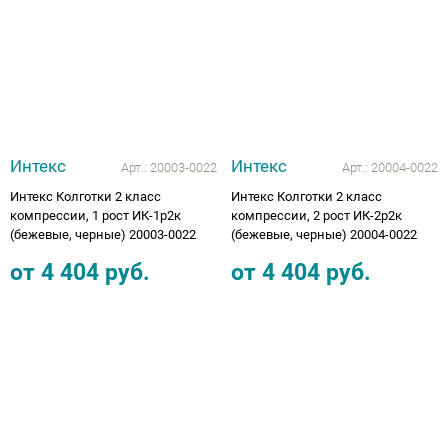
Аппараты на суставы
Санитарные приспособления для
инвалидов
Противопролежневые матрасы, подушки
Интекс
Интекс
Арт.:
20003-0022
Арт.:
20004-0022
Интекс Колготки 2 класс
Интекс Колготки 2 класс
ОПОРЫ, ВЕРТИКАЛИЗАТОРЫ, Оборудование
компрессии, 1 рост ИК-1р2к
компрессии, 2 рост ИК-2р2к
(бежевые, черные) 20003-0022
(бежевые, черные) 20004-0022
для ЛФК
от
4 404
руб.
от
4 404
руб.
Одежда ортопедическая (адаптивная) для
инвалидов
Индивидуальное изготовление