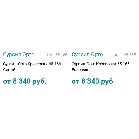
Аппараты на суставы
Санитарные приспособления для
инвалидов
Противопролежневые матрасы, подушки
Сурсил Орто
Сурсил Орто
Арт.:
65-166
Арт.:
65-165
Сурсил-Орто Кроссовки 65-166
Сурсил-Орто Кроссовки 65-165
ОПОРЫ, ВЕРТИКАЛИЗАТОРЫ, Оборудование
Синий
Розовый
для ЛФК
от
8 340
руб.
от
8 340
руб.
Одежда ортопедическая (адаптивная) для
инвалидов
Индивидуальное изготовление