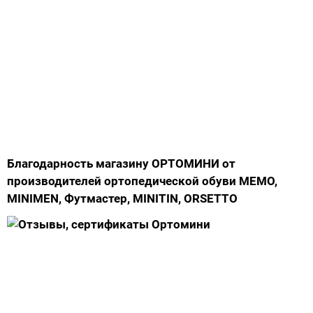
Аппараты на суставы
Санитарные приспособления для
инвалидов
Противопролежневые матрасы, подушки
ОПОРЫ, ВЕРТИКАЛИЗАТОРЫ, Оборудование
Благодарность магазину ОРТОМИНИ от
для ЛФК
производителей ортопедической обуви MEMO,
MINIMEN, Футмастер, MINITIN, ORSETTO
Одежда ортопедическая (адаптивная) для
инвалидов
Индивидуальное изготовление