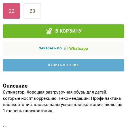
22
23
Аппараты на суставы
Санитарные приспособления для
В КОРЗИНУ
инвалидов
Противопролежневые матрасы, подушки
Whatsapp
ЗАКАЗАТЬ ПО
ОПОРЫ, ВЕРТИКАЛИЗАТОРЫ, Оборудование
КУПИТЬ В 1 КЛИК
для ЛФК
Одежда ортопедическая (адаптивная) для
Описание
инвалидов
Супинатор. Хорошая разгрузочная обувь для детей,
которые носят коррекцию. Рекомендации: Профилактика
Индивидуальное изготовление
плоскостопия, плоско-вальгусное плоскостопие, включая
1 степень плоскостопия.